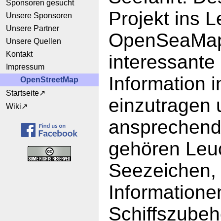
Sponsoren gesucht
Projekt ins L
Unsere Sponsoren
Unsere Partner
OpenSeaMap 
Unsere Quellen
Kontakt
interessante
Impressum
Information i
OpenStreetMap
Startseite
einzutragen 
Wiki
ansprechend
gehören Leu
Seezeichen, 
Informatione
Schiffszubeh