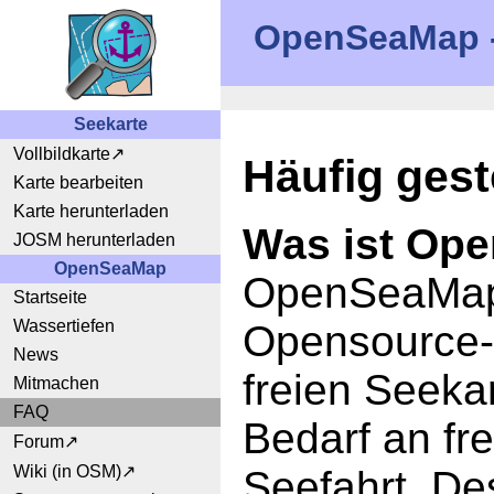
OpenSeaMap - 
Seekarte
Vollbildkarte
Häufig gest
Karte bearbeiten
Karte herunterladen
Was ist Op
JOSM herunterladen
OpenSeaMap
OpenSeaMap i
Startseite
Wassertiefen
Opensource-P
News
freien Seeka
Mitmachen
FAQ
Bedarf an fre
Forum
Wiki (in OSM)
Seefahrt. De