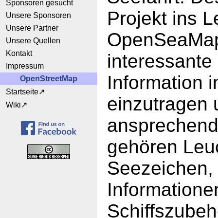
Sponsoren gesucht
Projekt ins L
Unsere Sponsoren
Unsere Partner
OpenSeaMap 
Unsere Quellen
Kontakt
interessante
Impressum
Information i
OpenStreetMap
Startseite
einzutragen 
Wiki
ansprechend
gehören Leu
Seezeichen, 
Informatione
Schiffszubeh