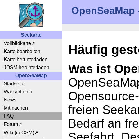
OpenSeaMap - 
Seekarte
Vollbildkarte
Häufig gest
Karte bearbeiten
Karte herunterladen
Was ist Op
JOSM herunterladen
OpenSeaMap
OpenSeaMap i
Startseite
Wassertiefen
Opensource-P
News
freien Seeka
Mitmachen
FAQ
Bedarf an fre
Forum
Wiki (in OSM)
Seefahrt. De