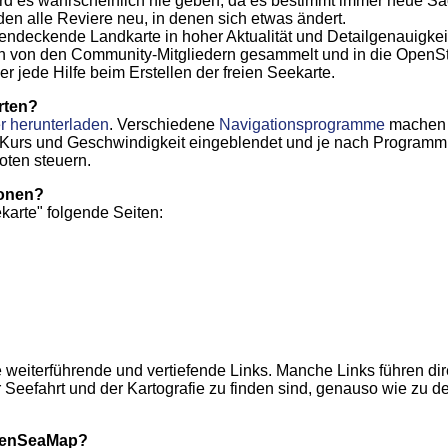
wird es wahrscheinlich nie geben, da es bestimmt immer neue Sa
en alle Reviere neu, in denen sich etwas ändert.
hendeckende Landkarte in hoher Aktualität und Detailgenauigkei
n von den Community-Mitgliedern gesammelt und in die OpenSt
r jede Hilfe beim Erstellen der freien Seekarte.
rten?
er herunterladen
. Verschiedene
Navigationsprogramme
machen 
it Kurs und Geschwindigkeit eingeblendet und je nach Program
loten steuern.
ionen?
arte" folgende Seiten:
le weiterführende und vertiefende Links. Manche Links führen dir
 Seefahrt und der Kartografie zu finden sind, genauso wie zu d
OpenSeaMap?