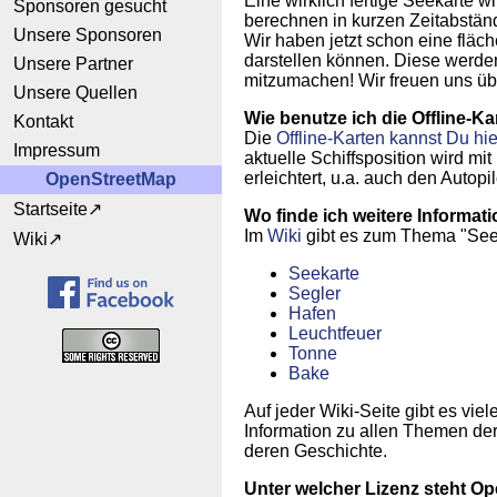
Eine wirklich fertige Seekarte 
Sponsoren gesucht
berechnen in kurzen Zeitabständ
Unsere Sponsoren
Wir haben jetzt schon eine fläc
darstellen können. Diese werde
Unsere Partner
mitzumachen! Wir freuen uns übe
Unsere Quellen
Wie benutze ich die Offline-Ka
Kontakt
Die
Offline-Karten kannst Du hi
Impressum
aktuelle Schiffsposition wird m
erleichtert, u.a. auch den Autopi
OpenStreetMap
Startseite
Wo finde ich weitere Informat
Im
Wiki
gibt es zum Thema "Seek
Wiki
Seekarte
Segler
Hafen
Leuchtfeuer
Tonne
Bake
Auf jeder Wiki-Seite gibt es vie
Information zu allen Themen der
deren Geschichte.
Unter welcher Lizenz steht 