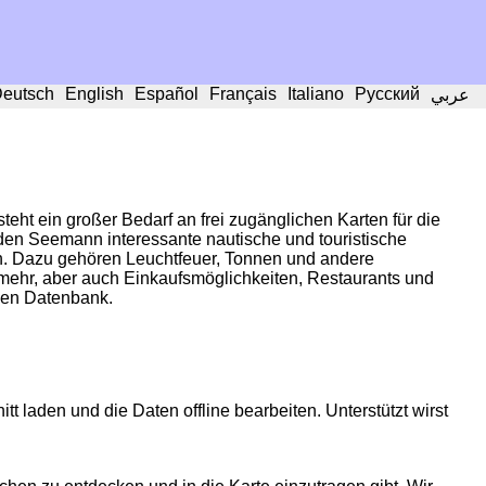
eutsch
English
Español
Français
Italiano
Русский
عربي
eht ein großer Bedarf an frei zugänglichen Karten für die
 den Seemann interessante nautische und touristische
len. Dazu gehören Leuchtfeuer, Tonnen und andere
 mehr, aber auch Einkaufsmöglichkeiten, Restaurants und
en Datenbank.
tt laden und die Daten offline bearbeiten. Unterstützt wirst