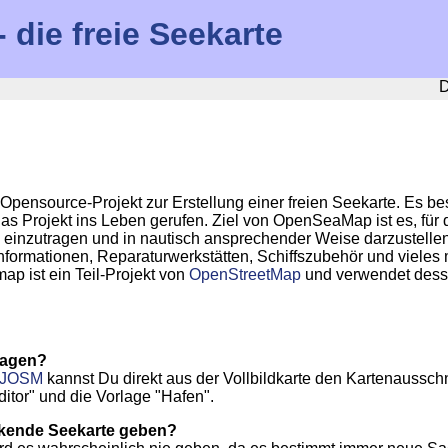
die freie Seekarte
D
pensource-Projekt zur Erstellung einer freien Seekarte. Es best
s Projekt ins Leben gerufen. Ziel von OpenSeaMap ist es, für
rte einzutragen und in nautisch ansprechender Weise darzustel
nformationen, Reparaturwerkstätten, Schiffszubehör und vieles
 ist ein Teil-Projekt von
OpenStreetMap
und verwendet dess
ragen?
r JOSM
kannst Du direkt aus der Vollbildkarte den Kartenausschni
tor" und die Vorlage "Hafen".
ckende Seekarte geben?