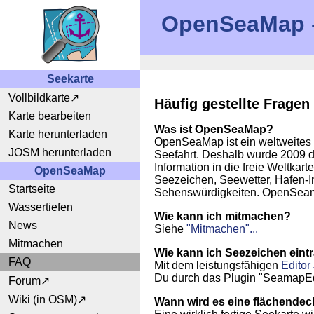
OpenSeaMap - 
Seekarte
Vollbildkarte
Häufig gestellte Fragen
Karte bearbeiten
Was ist OpenSeaMap?
Karte herunterladen
OpenSeaMap ist ein weltweites O
JOSM herunterladen
Seefahrt. Deshalb wurde 2009 da
Information in die freie Weltka
OpenSeaMap
Seezeichen, Seewetter, Hafen-I
Startseite
Sehenswürdigkeiten. OpenSeamap
Wassertiefen
Wie kann ich mitmachen?
News
Siehe
"Mitmachen"...
Mitmachen
Wie kann ich Seezeichen eint
FAQ
Mit dem leistungsfähigen
Edito
Du durch das Plugin "SeamapEdi
Forum
Wiki (in OSM)
Wann wird es eine flächende