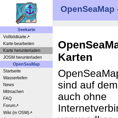
OpenSeaMap - 
Seekarte
Vollbildkarte
OpenSeaMap
Karte bearbeiten
Karte herunterladen
Karten
JOSM herunterladen
OpenSeaMap
OpenSeaMap
Startseite
Wassertiefen
sind auf dem
News
Mitmachen
auch ohne
FAQ
Internetverb
Forum
Wiki (in OSM)