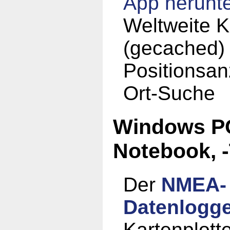
App
herunt
Weltweite K
(gecached)
Positionsan
Ort-Suche
Windows PC
Notebook, -
Der
NMEA-
Datenlogg
Kartenplotte