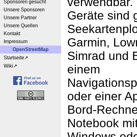
verwendbar.
Sponsoren gesucht
Unsere Sponsoren
Geräte sind 
Unsere Partner
Seekartenplo
Unsere Quellen
Kontakt
Garmin, Low
Impressum
OpenStreetMap
Simrad und 
Startseite
einem
Wiki
Navigations
oder einer A
Bord-Rechne
Notebook mit
Windows ode