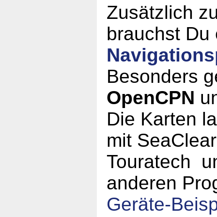
Zusätzlich zu
brauchst Du 
Navigation
Besonders g
OpenCPN
u
Die Karten l
mit SeaClear
Touratech un
anderen Pro
Geräte-Beisp