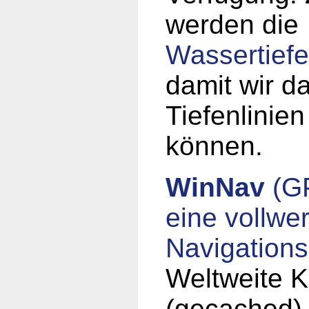
werden die
Wassertiefe
damit wir d
Tiefenlinien
können.
WinNav
(GP
eine vollwer
Navigations
Weltweite K
(gecached)