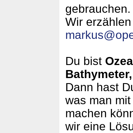
gebrauchen
Wir erzählen
markus
@
op
Du bist
Ozea
Bathymeter,
Dann hast Du
was man mit
machen könn
wir eine Lös