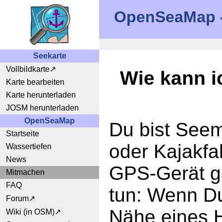
OpenSeaMap - 
Seekarte
Vollbildkarte
Wie kann 
Karte bearbeiten
Karte herunterladen
JOSM herunterladen
OpenSeaMap
Du bist Seem
Startseite
oder Kajakfa
Wassertiefen
News
GPS-Gerät g
Mitmachen
FAQ
tun: Wenn Du
Forum
Nähe eines H
Wiki (in OSM)