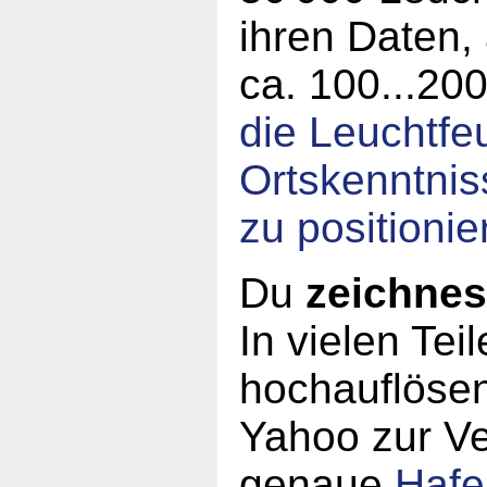
ihren Daten, 
ca. 100...20
die Leuchtfe
Ortskenntnis
zu positionie
Du
zeichnes
In vielen Tei
hochauflösen
Yahoo zur V
genaue
Hafe