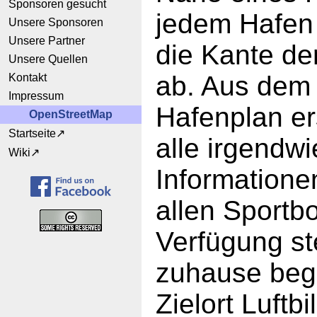
Sponsoren gesucht
jedem Hafen
Unsere Sponsoren
Unsere Partner
die Kante de
Unsere Quellen
ab. Aus dem 
Kontakt
Impressum
Hafenplan er
OpenStreetMap
Startseite
alle irgendwi
Wiki
Informatione
allen Sportb
Verfügung s
zuhause beg
Zielort Luftb