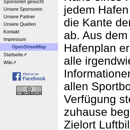
Sponsoren gesucht
jedem Hafen
Unsere Sponsoren
Unsere Partner
die Kante de
Unsere Quellen
ab. Aus dem 
Kontakt
Impressum
Hafenplan er
OpenStreetMap
Startseite
alle irgendwi
Wiki
Informatione
allen Sportb
Verfügung s
zuhause beg
Zielort Luftb