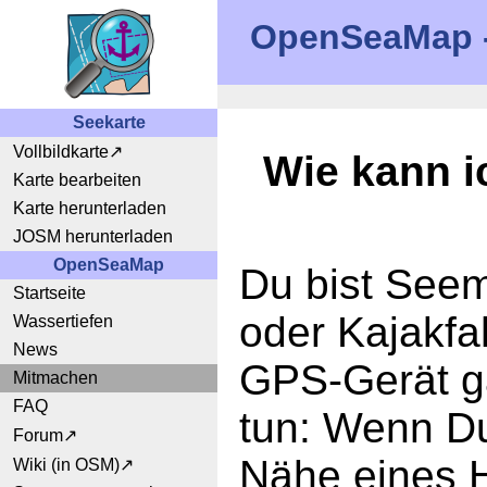
OpenSeaMap - 
Seekarte
Vollbildkarte
Wie kann 
Karte bearbeiten
Karte herunterladen
JOSM herunterladen
OpenSeaMap
Du bist Seem
Startseite
oder Kajakfa
Wassertiefen
News
GPS-Gerät g
Mitmachen
FAQ
tun: Wenn Du
Forum
Nähe eines H
Wiki (in OSM)