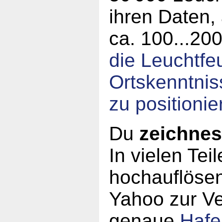
ihren Daten, 
ca. 100...20
die Leuchtfe
Ortskenntnis
zu positionie
Du
zeichnes
In vielen Tei
hochauflösen
Yahoo zur V
genaue
Hafe