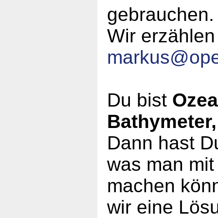
gebrauchen
Wir erzählen
markus
@
op
Du bist
Ozea
Bathymeter,
Dann hast Du
was man mit
machen könn
wir eine Lös