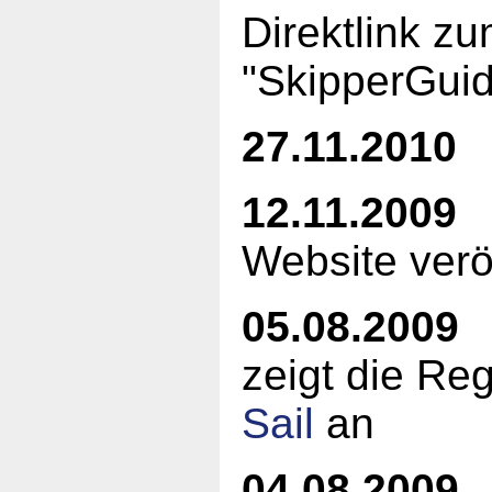
Direktlink 
"SkipperGui
27.11.2010
E
12.11.2009
O
Website veröf
05.08.2009
S
zeigt die Re
Sail
an
04.08.2009
D