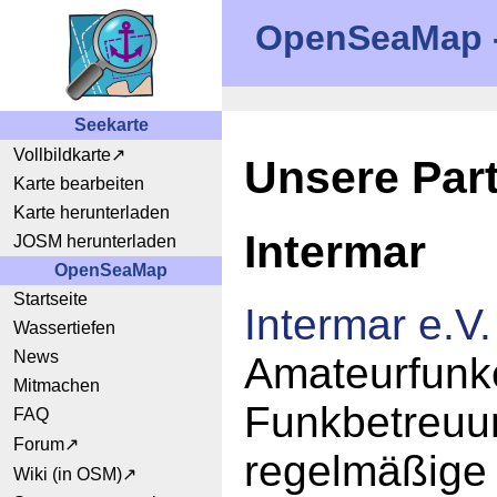
OpenSeaMap - 
Seekarte
Vollbildkarte
Unsere Par
Karte bearbeiten
Karte herunterladen
Intermar
JOSM herunterladen
OpenSeaMap
Startseite
Intermar e.V.
Wassertiefen
News
Amateurfunke
Mitmachen
Funkbetreuun
FAQ
Forum
regelmäßige 
Wiki (in OSM)