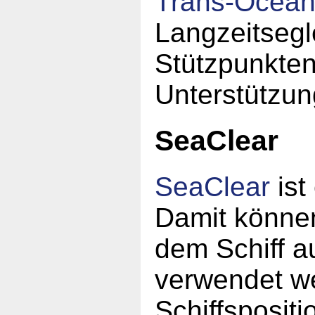
Trans-Ocea
Langzeitsegl
Stützpunkten
Unterstützun
SeaClear
SeaClear
ist
Damit könne
dem Schiff a
verwendet w
Schiffspositi