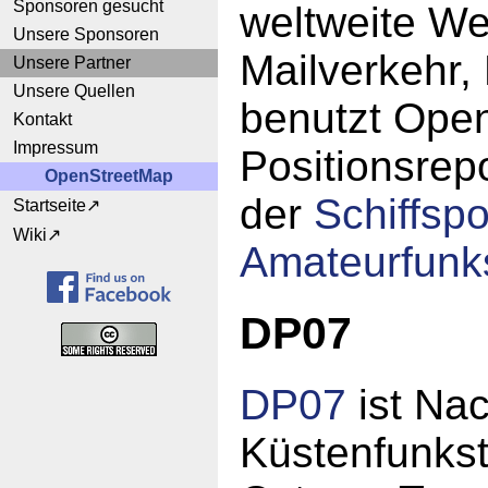
Sponsoren gesucht
weltweite We
Unsere Sponsoren
Mailverkehr,
Unsere Partner
Unsere Quellen
benutzt Ope
Kontakt
Impressum
Positionsrep
OpenStreetMap
der
Schiffspo
Startseite
Wiki
Amateurfunks
DP07
DP07
ist Na
Küstenfunkst