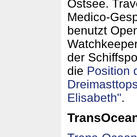
Ostsee. Trav
Medico-Gesp
benutzt Ope
Watchkeeper
der Schiffspo
die
Position 
Dreimasttop
Elisabeth"
.
TransOcea