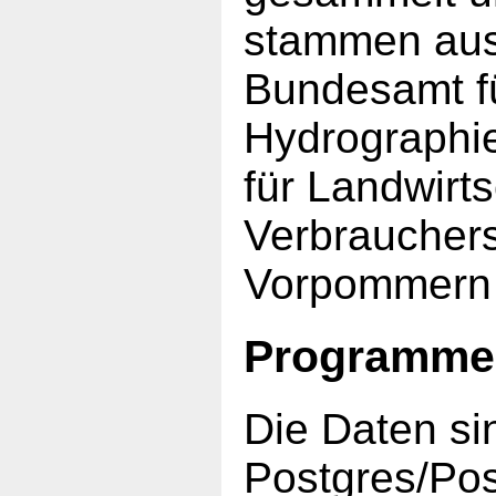
stammen aus
Bundesamt fü
Hydrographi
für Landwirt
Verbraucher
Vorpommern (o
Programme
Die Daten si
Postgres/Po