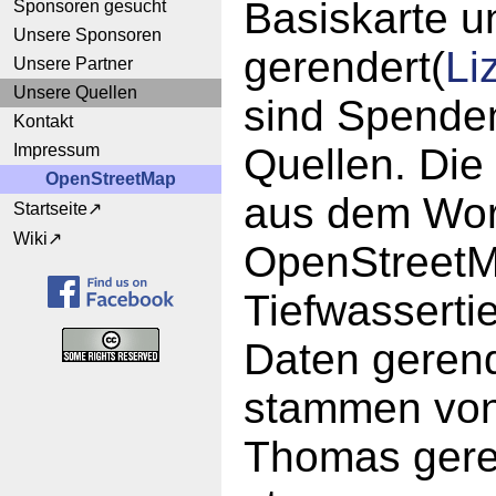
Basiskarte u
Sponsoren gesucht
Unsere Sponsoren
gerendert(
Li
Unsere Partner
Unsere Quellen
sind Spende
Kontakt
Impressum
Quellen. Die
OpenStreetMap
aus dem Worl
Startseite
Wiki
OpenStreetM
Tiefwassert
Daten gerend
stammen von
Thomas geren