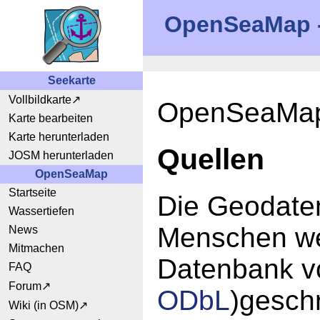
OpenSeaMap - 
Seekarte
Vollbildkarte
OpenSeaMap 
Karte bearbeiten
Karte herunterladen
Quellen
JOSM herunterladen
OpenSeaMap
Startseite
Die Geodate
Wassertiefen
Menschen wel
News
Mitmachen
Datenbank v
FAQ
Forum
ODbL
)gesch
Wiki (in OSM)