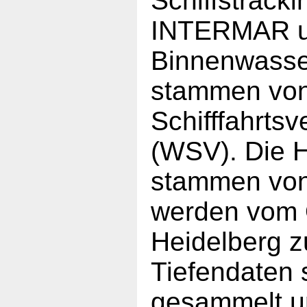
Schiffstrack
INTERMAR un
Binnenwasse
stammen von
Schifffahrts
(WSV). Die 
stammen vo
werden vom 
Heidelberg zu
Tiefendaten 
gesammelt un