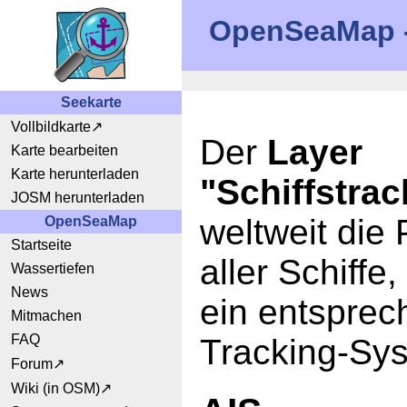
OpenSeaMap - 
Seekarte
Vollbildkarte
Der
Layer
Karte bearbeiten
Karte herunterladen
"Schiffstrac
JOSM herunterladen
weltweit die 
OpenSeaMap
Startseite
aller Schiffe,
Wassertiefen
News
ein entspre
Mitmachen
FAQ
Tracking-Sy
Forum
Wiki (in OSM)