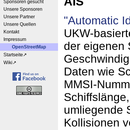
AIS
Sponsoren gesucht
Unsere Sponsoren
Unsere Partner
"Automatic I
Unsere Quellen
UKW-basiert
Kontakt
Impressum
der eigenen 
OpenStreetMap
Startseite
Geschwindigk
Wiki
Daten wie Sc
MMSI-Nummer,
Schiffslänge
umliegende S
Kollisionen 