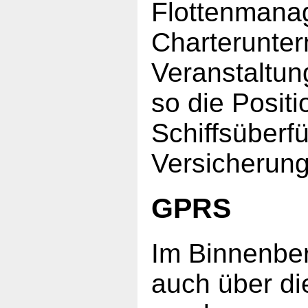
Flottenmana
Charterunte
Veranstaltun
so die Positi
Schiffsüberf
Versicherung 
GPRS
Im Binnenber
auch über di