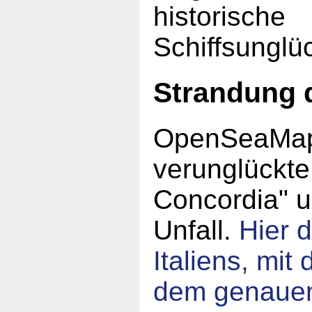
historische
Schiffsunglü
Strandung 
OpenSeaMap 
verunglückte
Concordia" 
Unfall.
Hier d
Italiens, mi
dem genauen 