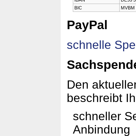
BIC
MVBM 
PayPal
schnelle Sp
Sachspend
Den aktuell
beschreibt I
schneller S
Anbindung