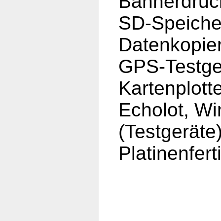
Bannerdruc
SD-Speiche
Datenkopie
GPS-Testge
Kartenplott
Echolot, Wi
(Testgeräte
Platinenfer