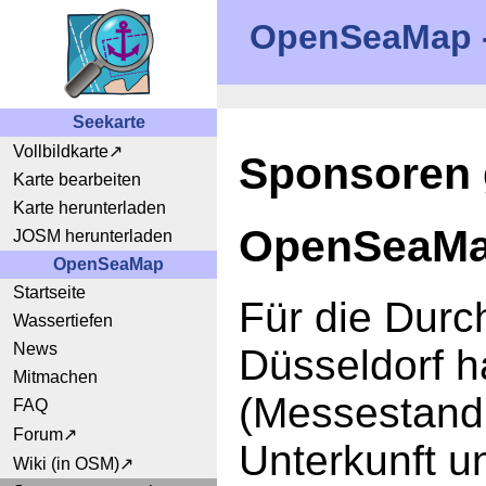
OpenSeaMap - 
Seekarte
Vollbildkarte
Sponsoren 
Karte bearbeiten
Karte herunterladen
OpenSeaMap
JOSM herunterladen
OpenSeaMap
Startseite
Für die Durc
Wassertiefen
News
Düsseldorf h
Mitmachen
(Messestand
FAQ
Forum
Unterkunft u
Wiki (in OSM)