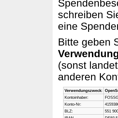
Spendenbesc
schreiben Si
eine Spende
Bitte geben 
Verwendun
(sonst lande
anderen Kont
Verwendungszweck
:
OpenS
Kontoinhaber:
FOSSGI
Konto-Nr:
415938
BLZ:
551 900
IBAN
DE93 5