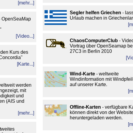
[mehr...]
Segler helfen Griechen
- las
Urlaub machen in Griechenla
- OpenSeaMap
[m
"
[Video...]
ChaosComputerClub
- Vide
Vortrag über OpenSeamap be
27C3 in Berlin 2010
n den Kurs des
Concordia"
[Vi
[Karte...]
Wind-Karte
- weltweite
Windinformation mit Windpfei
auf unserer Karte.
weltweit werden
ngezeigt, mit
[m
digkeit und
ten (AIS und
Offline-Karten
- verfügbare K
können direkt von der Websit
[mehr...]
heruntergeladen werden.
[m
tweites