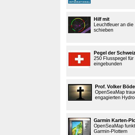
Hilf mit
Leuchtfeuer an die 
schieben
Pegel der Schwei
250 Flusspegel für
eingebunden
Prof. Volker Böd
OpenSeaMap traue
engagierten Hydr
Garmin Karten-Plo
OpenSeaMap funktio
Garmin-Plottern