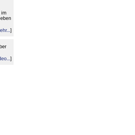
 im
ieben
ehr...
]
über
deo...
]