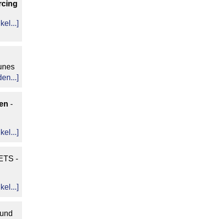
rcing
ikel...]
Tunes
en...]
en
-
ikel...]
TS -
ikel...]
rund