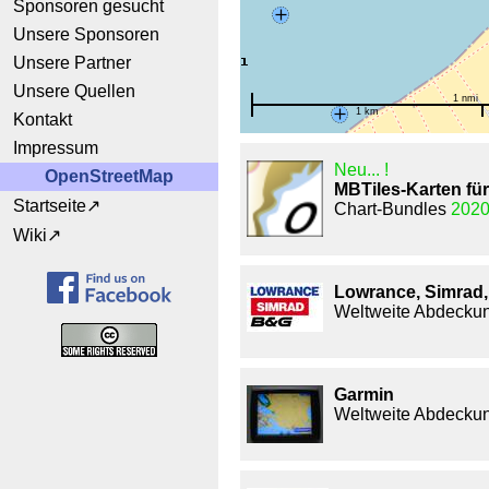
Sponsoren gesucht
Unsere Sponsoren
Unsere Partner
Unsere Quellen
1 nmi
1 km
Kontakt
Impressum
Neu... !
OpenStreetMap
MBTiles-Karten f
Startseite
Chart-Bundles
2020
Wiki
Lowrance, Simrad
Weltweite Abdecku
Garmin
Weltweite Abdecku