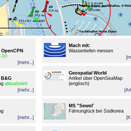
Mach mit:
ür OpenCPN
Wassertiefen messen
-10
[m
[mehr...]
Geospatial World
, B&G
Artikel über OpenSeaMap
ng
aktualisiert
(englisch)
[mehr...]
[Art
MS "Sewol
"
ng
Fährunglück bei Südkorea
[mehr...]
[K