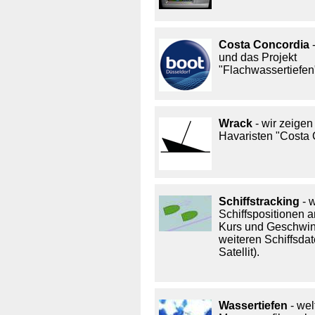
Costa Concordia
und das Projekt
"Flachwassertiefen
Wrack
- wir zeige
Havaristen "Costa 
Schiffstracking
- 
Schiffspositionen a
Kurs und Geschwin
weiteren Schiffsda
Satellit).
Wassertiefen
- wel