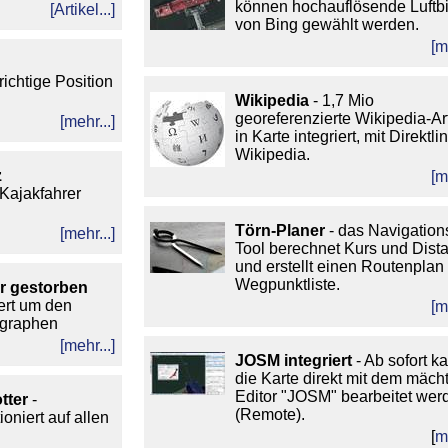
können hochauflösende Luftbi
[Artikel...]
von Bing gewählt werden.
[m
richtige Position
Wikipedia
- 1,7 Mio
georeferenzierte Wikipedia-Art
[mehr...]
in Karte integriert, mit Direktli
Wikipedia.
z
[m
 Kajakfahrer
Törn-Planer
- das Navigation
[mehr...]
Tool berechnet Kurs und Dista
und erstellt einen Routenplan 
Wegpunktliste.
er gestorben
rt um den
[m
ographen
[mehr...]
JOSM integriert
- Ab sofort k
die Karte direkt mit dem mäch
Editor "JOSM" bearbeitet wer
tter
-
(Remote).
niert auf allen
[
m