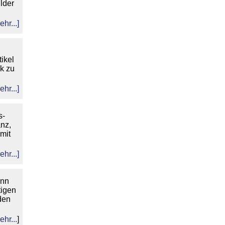
lder
ehr...]
ikel
nk zu
ehr...]
s-
nz,
mit
ehr...]
ann
tigen
den
ehr...
]