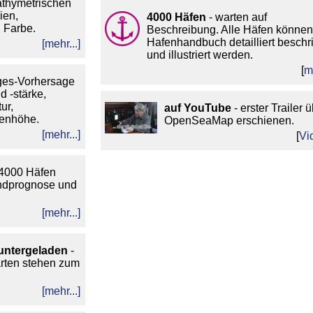
athymetrischen
ien,
4000 Häfen
- warten auf
n Farbe.
Beschreibung. Alle Häfen können
Hafenhandbuch detailliert beschr
[mehr...]
und illustriert werden.
[
m
ges-Vorhersage
d -stärke,
ur,
auf YouTube
- erster Trailer 
lenhöhe.
OpenSeaMap erschienen.
[mehr...]
[
Vi
 4000 Häfen
indprognose und
[mehr...]
runtergeladen
-
arten stehen zum
[mehr...]