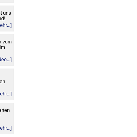
st uns
nd!
ehr...]
o vom
im
deo...]
len
ehr...]
arten
e
ehr...]