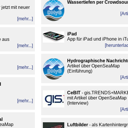
Wassertiefen per Crowdsou
jetzt mit neuer
[Art
[mehr...]
iPad
App für iPad und iPhone in i
e aus
[herunterlad
[mehr...]
Hydrographische Nachricht
Artikel über OpenSeaMap
[mehr...]
(Einführung)
[Art
d
CeBIT
- gis.TRENDS+MARKE
mit Artikel über OpenSeaMap
[mehr...]
(Interview)
[Art
al
SeaMap
Luftbilder
- als Kartenhinterg