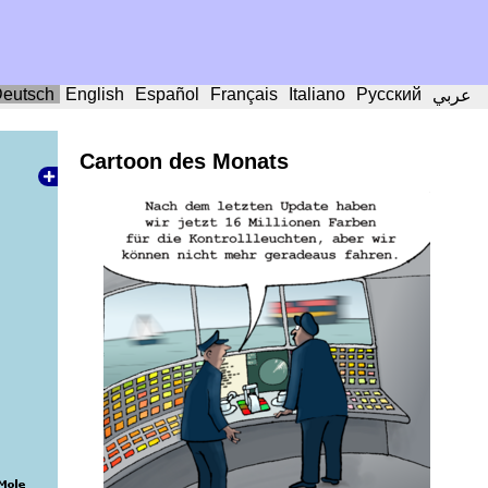
eutsch
English
Español
Français
Italiano
Русский
عربي
Cartoon des Monats