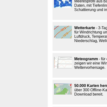
Meeresprofil aus b
Daten, mit Tiefenlin
Schattierung und i
Wetterkarte
- 3-Ta
für Windrichtung un
Luftdruck, Temperat
Niederschlag, Wel
Meteogramm
- für
zeigen wir eine W
Wettervorhersage.
50.000 Karten he
über 300 Offline-K
Download bereit.