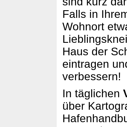
sind kurz dar
Falls in Ihr
Wohnort etwas
Lieblingskn
Haus der Sch
eintragen un
verbessern!
In täglichen
über Kartogra
Hafenhandbu