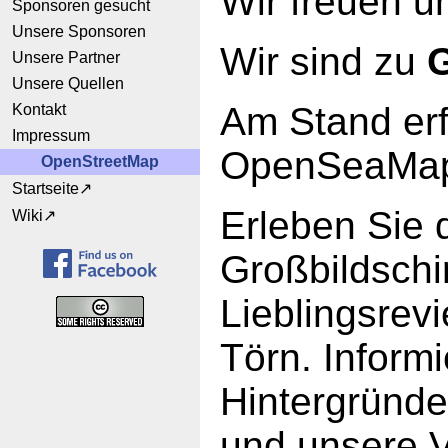
Wir freuen u
Sponsoren gesucht
Unsere Sponsoren
Wir sind zu
G
Unsere Partner
Unsere Quellen
Am Stand erf
Kontakt
Impressum
OpenSeaMa
OpenStreetMap
Startseite
Erleben Sie 
Wiki
Großbildschi
Lieblingsrevi
Törn. Informi
Hintergründe,
und unsere V