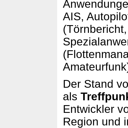
Anwendungen 
AIS, Autopilo
(Törnbericht,
Spezialanw
(Flottenman
Amateurfunk
Der Stand v
als
Treffpun
Entwickler v
Region und in