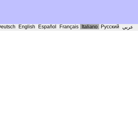
eutsch
English
Español
Français
Italiano
Русский
عربي