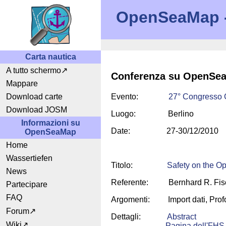
OpenSeaMap - 
Carta nautica
A tutto schermo
Conferenza su OpenSe
Mappare
Download carte
Evento:
27° Congresso
Download JOSM
Luogo: Berlino
Informazioni su
Date: 27-30/12/2010
OpenSeaMap
Home
Wassertiefen
Titolo:
Safety on the O
News
Referente: Bernhard R. Fische
Partecipare
FAQ
Argomenti: Import dati, Profon
Forum
Dettagli:
Abstract
Wiki
Pagina dell'FHS