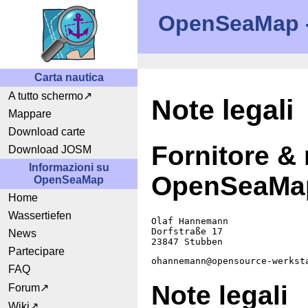
OpenSeaMap - 
Carta nautica
A tutto schermo
Note legali
Mappare
Download carte
Fornitore & 
Download JOSM
Informazioni su
OpenSeaMa
OpenSeaMap
Home
Wassertiefen
Olaf Hannemann
Dorfstraße 17
News
23847 Stubben
Partecipare
ohannemann@opensource-werkst
FAQ
Note legali
Forum
Wiki