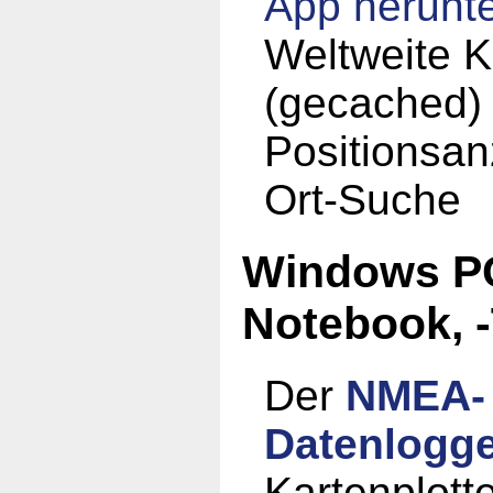
App
herunt
Weltweite K
(gecached)
Positionsan
Ort-Suche
Windows PC
Notebook, -
Der
NMEA-
Datenlogg
Kartenplotte