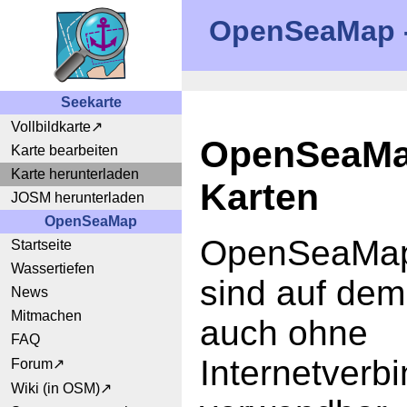
OpenSeaMap - 
Seekarte
Vollbildkarte
OpenSeaMap
Karte bearbeiten
Karte herunterladen
Karten
JOSM herunterladen
OpenSeaMap
OpenSeaMap
Startseite
Wassertiefen
sind auf dem
News
Mitmachen
auch ohne
FAQ
Internetverb
Forum
Wiki (in OSM)