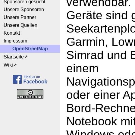
verwendbar.
Sponsoren gesucht
Unsere Sponsoren
Geräte sind 
Unsere Partner
Seekartenplo
Unsere Quellen
Kontakt
Garmin, Low
Impressum
OpenStreetMap
Simrad und 
Startseite
einem
Wiki
Navigations
oder einer A
Bord-Rechne
Notebook mit
Windows ode