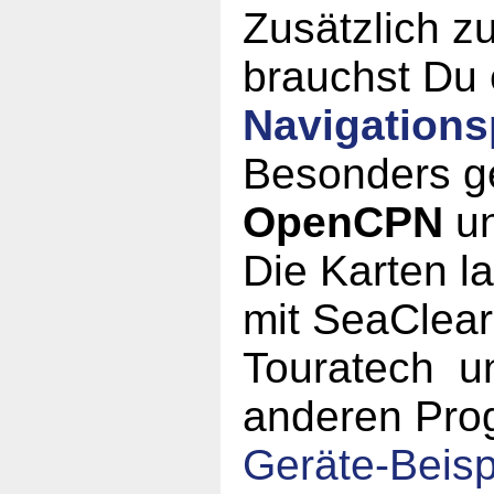
Zusätzlich zu
brauchst Du 
Navigation
Besonders g
OpenCPN
u
Die Karten l
mit SeaClear
Touratech un
anderen Pro
Geräte-Beisp