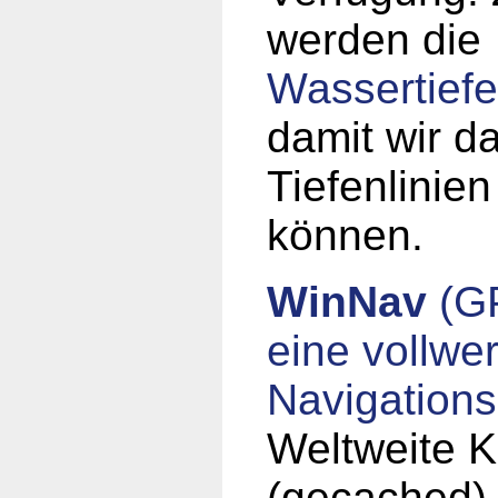
werden die
Wassertiefe
damit wir d
Tiefenlinien
können.
WinNav
(GP
eine vollwer
Navigations
Weltweite K
(gecached)