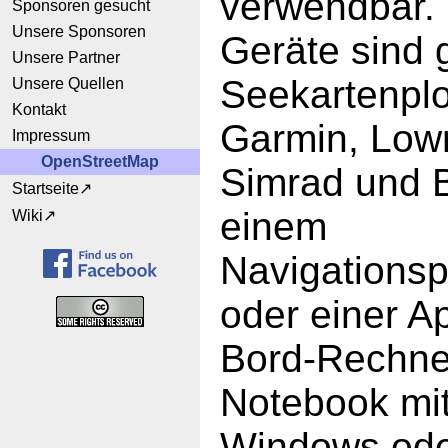
verwendbar.
Sponsoren gesucht
Unsere Sponsoren
Geräte sind 
Unsere Partner
Seekartenplo
Unsere Quellen
Kontakt
Garmin, Low
Impressum
OpenStreetMap
Simrad und 
Startseite
einem
Wiki
Navigations
oder einer A
Bord-Rechne
Notebook mit
Windows ode