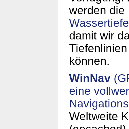
werden die
Wassertiefe
damit wir d
Tiefenlinien
können.
WinNav
(GP
eine vollwer
Navigations
Weltweite K
(gecached)