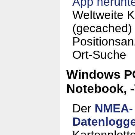
App
herunt
Weltweite K
(gecached)
Positionsan
Ort-Suche
Windows PC
Notebook, -
Der
NMEA-
Datenlogg
Kartenplotte