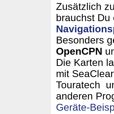
Zusätzlich zu
brauchst Du 
Navigation
Besonders g
OpenCPN
u
Die Karten l
mit SeaClear
Touratech un
anderen Pro
Geräte-Beisp