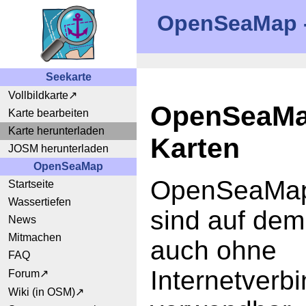
OpenSeaMap - 
Seekarte
Vollbildkarte
OpenSeaMap
Karte bearbeiten
Karte herunterladen
Karten
JOSM herunterladen
OpenSeaMap
OpenSeaMap
Startseite
Wassertiefen
sind auf dem
News
Mitmachen
auch ohne
FAQ
Internetverb
Forum
Wiki (in OSM)