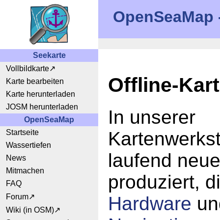
OpenSeaMap - 
Seekarte
Vollbildkarte
Offline-Kar
Karte bearbeiten
Karte herunterladen
JOSM herunterladen
In unserer
OpenSeaMap
Startseite
Kartenwerkst
Wassertiefen
laufend neue
News
Mitmachen
produziert, d
FAQ
Forum
Hardware
u
Wiki (in OSM)